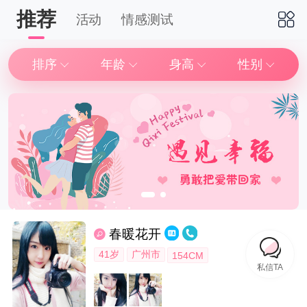
推荐
活动
情感测试
下拉刷新
排序
年龄
身高
性别
春暖花开
41岁
广州市
154CM
私信TA