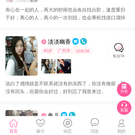
有心在一起的人，再大的吵闹也会各自找台阶，速度重归
于好；离心的人，再小的一次别扭，也会乘机找借口溜掉
淡淡幽香
40岁
广州市
158CM
私信TA
说白了感情就是不联系就没有的东西了，你没有挽留，我
没有回头，但愿你会好过，好到忘了我曾来过。
列表
客服
鱼儿
40岁
广州市
157CM
私信TA
首页
缘分
动态
消息
我的