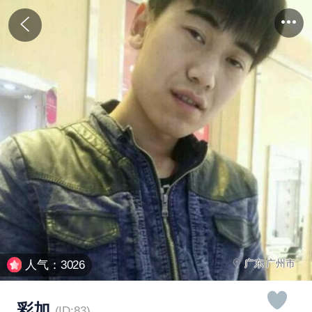
广东 广州市
人气：3026
彩加
(ID:83)