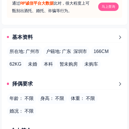
通过
RP诚信平台大数据
比对，很大程度上可
马上查询
甑别出酒托、婚托、诈骗等行为。
基本资料
所在地: 广州市
户籍地: 广东 深圳市
166CM
62KG
未婚
本科
暂未购房
未购车
择偶要求
年龄： 不限
身高： 不限
体重： 不限
婚况： 不限