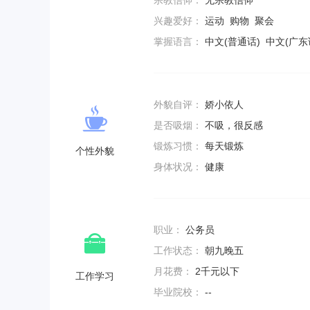
宗教信仰：
无宗教信仰
兴趣爱好：
运动 购物 聚会
掌握语言：
中文(普通话) 中文(广东
外貌自评：
娇小依人
是否吸烟：
不吸，很反感
锻炼习惯：
每天锻炼
个性外貌
身体状况：
健康
职业：
公务员
工作状态：
朝九晚五
月花费：
2千元以下
工作学习
毕业院校：
--