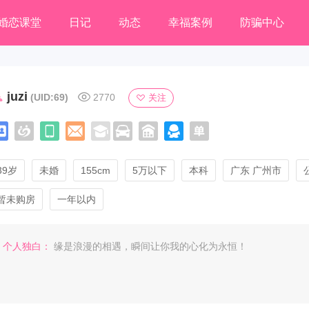
婚恋课堂
日记
动态
幸福案例
防骗中心
juzi
(UID:69)
2770
关注
39岁
未婚
155cm
5万以下
本科
广东 广州市
暂未购房
一年以内
个人独白：
缘是浪漫的相遇，瞬间让你我的心化为永恒！