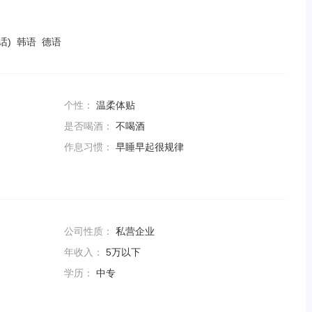
话) 韩语 德语
个性：
温柔体贴
是否喝酒：
不喝酒
作息习惯：
早睡早起很规律
公司性质：
私营企业
年收入：
5万以下
学历：
中专