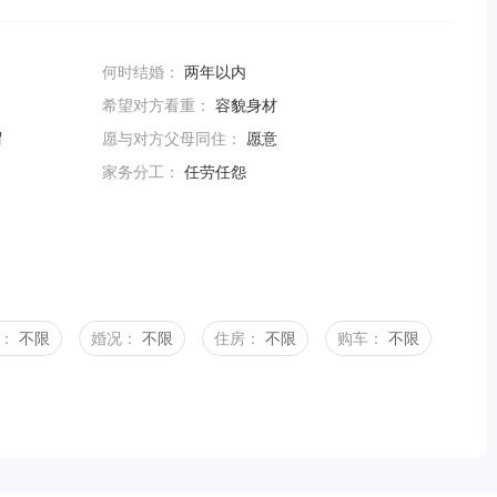
何时结婚：
两年以内
希望对方看重：
容貌身材
谓
愿与对方父母同住：
愿意
家务分工：
任劳任怨
：
不限
婚况：
不限
住房：
不限
购车：
不限