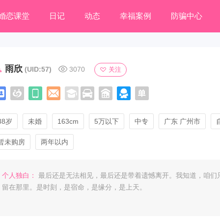
婚恋课堂
日记
动态
幸福案例
防骗中心
雨欣
(UID:57)
3070
关注
38岁
未婚
163cm
5万以下
中专
广东 广州市
暂未购房
两年以内
个人独白：
最后还是无法相见，最后还是带着遗憾离开。我知道，咱们
留在那里。是时刻，是宿命，是缘分，是上天。