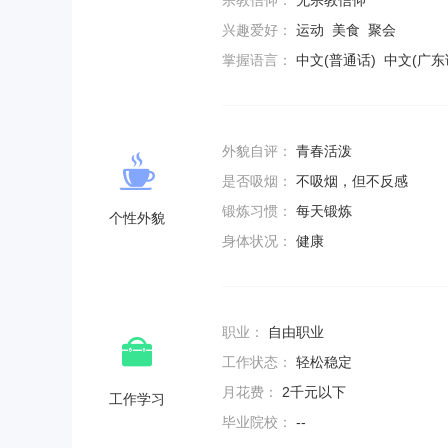
宗教信仰：
无宗教信仰
兴趣爱好：
运动 美食 聚会
掌握语言：
中文(普通话) 中文(广东
外貌自评：
青春活泼
是否吸烟：
不吸烟，但不反感
锻炼习惯：
每天锻炼
个性外貌
身体状况：
健康
职业：
自由职业
工作状态：
轻松稳定
月花费：
2千元以下
工作学习
毕业院校：
--