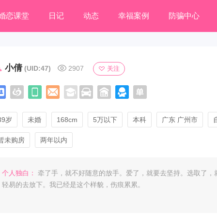
婚恋课堂
日记
动态
幸福案例
防骗中心
小倩
(UID:47)
2907
关注
39岁
未婚
168cm
5万以下
本科
广东 广州市
暂未购房
两年以内
个人独白：
牵了手，就不好随意的放手。爱了，就要去坚持。选取了，
轻易的去放下。我已经是这个样貌，伤痕累累。