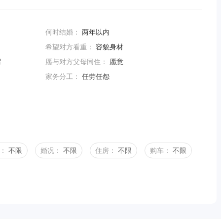
何时结婚：
两年以内
希望对方看重：
容貌身材
谓
愿与对方父母同住：
愿意
家务分工：
任劳任怨
：
不限
婚况：
不限
住房：
不限
购车：
不限