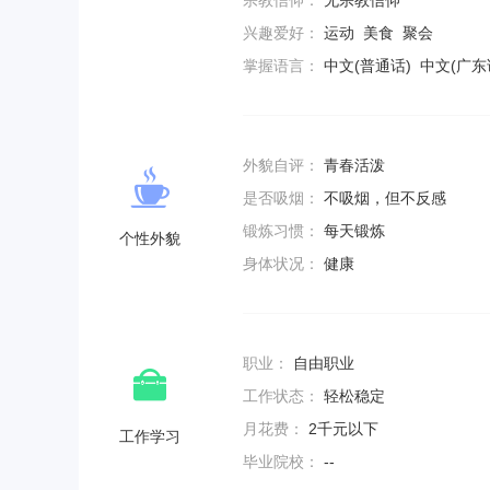
宗教信仰：
无宗教信仰
兴趣爱好：
运动 美食 聚会
掌握语言：
中文(普通话) 中文(广东
外貌自评：
青春活泼
是否吸烟：
不吸烟，但不反感
锻炼习惯：
每天锻炼
个性外貌
身体状况：
健康
职业：
自由职业
工作状态：
轻松稳定
月花费：
2千元以下
工作学习
毕业院校：
--