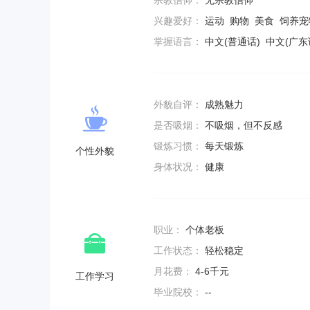
宗教信仰：
无宗教信仰
兴趣爱好：
运动 购物 美食 饲养
掌握语言：
中文(普通话) 中文(广东
外貌自评：
成熟魅力
是否吸烟：
不吸烟，但不反感
锻炼习惯：
每天锻炼
个性外貌
身体状况：
健康
职业：
个体老板
工作状态：
轻松稳定
月花费：
4-6千元
工作学习
毕业院校：
--