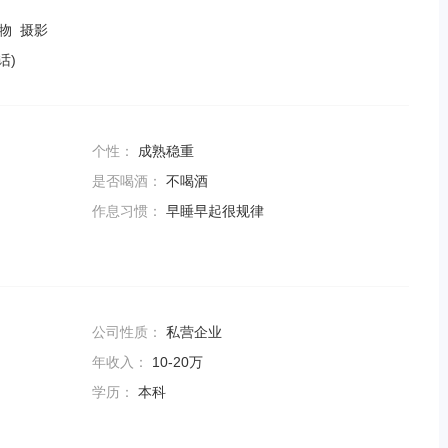
宠物 摄影
话)
个性：
成熟稳重
是否喝酒：
不喝酒
作息习惯：
早睡早起很规律
公司性质：
私营企业
年收入：
10-20万
学历：
本科