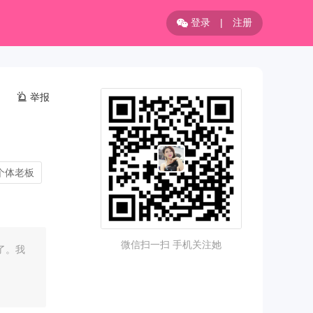
登录
|
注册
举报
个体老板
微信扫一扫 手机关注她
了。我