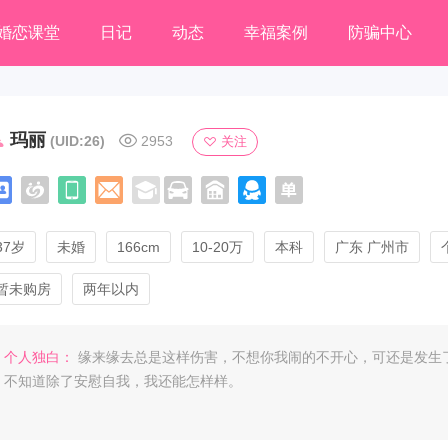
婚恋课堂
日记
动态
幸福案例
防骗中心
玛丽
(UID:26)
2953
关注
37岁
未婚
166cm
10-20万
本科
广东 广州市
暂未购房
两年以内
个人独白：
缘来缘去总是这样伤害，不想你我闹的不开心，可还是发生
不知道除了安慰自我，我还能怎样样。