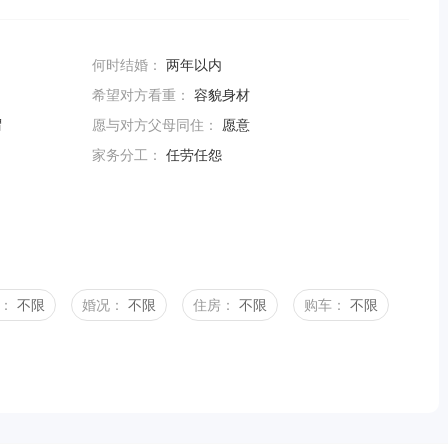
何时结婚：
两年以内
希望对方看重：
容貌身材
谓
愿与对方父母同住：
愿意
家务分工：
任劳任怨
：
不限
婚况：
不限
住房：
不限
购车：
不限