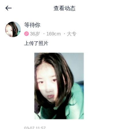
查看动态
下拉刷新
等待你
36岁 ・169cm ・大专
上传了照片
03-07 11:57